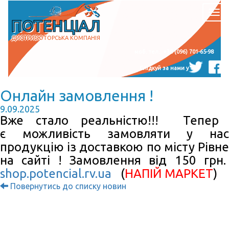
Наві
ПОТЕНЦІАЛ
ДИСТРИБЮТОРСЬКА КОМПАНІЯ
моб. тел.: +38 (096) 701-65-98
Слідкуй за нами у
Онлайн замовлення !
9.09.2025
Вже стало реальністю!!! Тепер
є можливість замовляти у нас
продукцію із доставкою по місту Рівне
на сайті ! Замовлення від 150 грн.
shop.potencial.rv.ua
(
НАПІЙ МАРКЕТ
)
Повернутись до списку новин