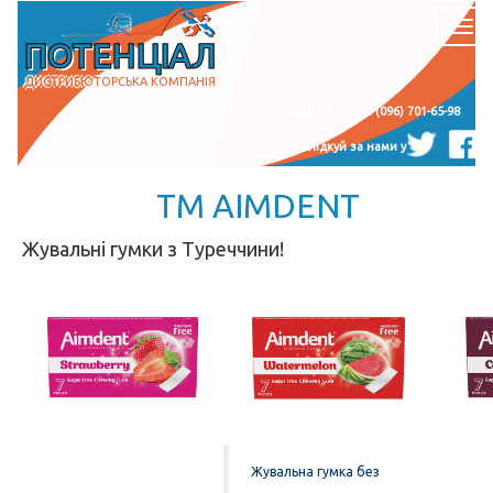
Наві
ПОТЕНЦІАЛ
ДИСТРИБЮТОРСЬКА КОМПАНІЯ
моб. тел.: +38 (096) 701-65-98
Слідкуй за нами у
ТМ AIMDENT
Жувальні гумки з Туреччини!
Жувальна гумка без