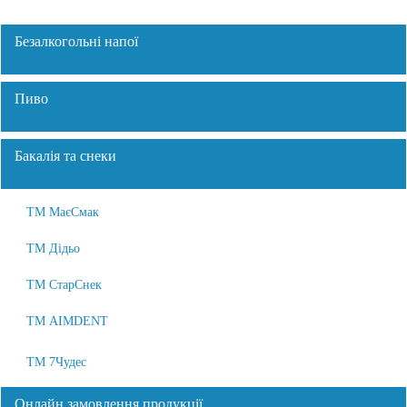
Безалкогольні напої
Пиво
Бакалія та снеки
ТМ МаєСмак
ТМ Дідьо
ТМ СтарСнек
ТМ AIMDENT
ТМ 7Чудес
Онлайн замовлення продукції